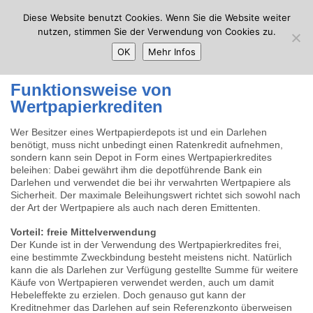
Diese Website benutzt Cookies. Wenn Sie die Website weiter
Menü
nutzen, stimmen Sie der Verwendung von Cookies zu.
OK
Mehr Infos
27. Dezember 2011 |
0 Comments
Funktionsweise von
Wertpapierkrediten
Wer Besitzer eines Wertpapierdepots ist und ein Darlehen
benötigt, muss nicht unbedingt einen Ratenkredit aufnehmen,
sondern kann sein Depot in Form eines Wertpapierkredites
beleihen: Dabei gewährt ihm die depotführende Bank ein
Darlehen und verwendet die bei ihr verwahrten Wertpapiere als
Sicherheit. Der maximale Beleihungswert richtet sich sowohl nach
der Art der Wertpapiere als auch nach deren Emittenten.
Vorteil: freie Mittelverwendung
Der Kunde ist in der Verwendung des Wertpapierkredites frei,
eine bestimmte Zweckbindung besteht meistens nicht. Natürlich
kann die als Darlehen zur Verfügung gestellte Summe für weitere
Käufe von Wertpapieren verwendet werden, auch um damit
Hebeleffekte zu erzielen. Doch genauso gut kann der
Kreditnehmer das Darlehen auf sein Referenzkonto überweisen