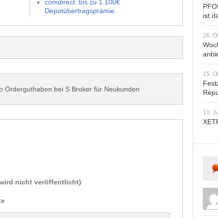
comdirect: bis zu 1.100€
PFOf
Depotübertragsprämie
ist d
26. O
Woch
anbi
15. O
Fest
o Orderguthaben bei S Broker für Neukunden
Repu
10. J
XETR
wird nicht veröffentlicht)
te