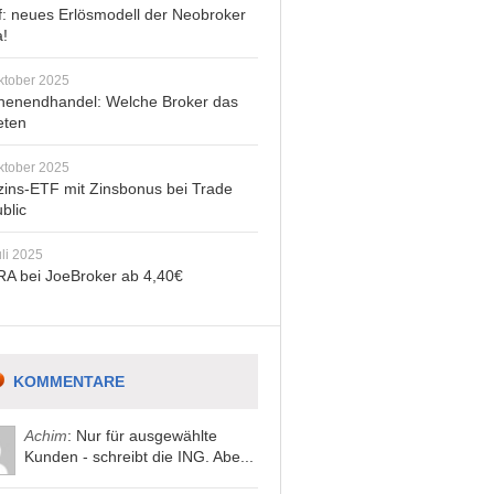
: neues Erlösmodell der Neobroker
a!
ktober 2025
enendhandel: Welche Broker das
eten
ktober 2025
zins-ETF mit Zinsbonus bei Trade
blic
uli 2025
A bei JoeBroker ab 4,40€
KOMMENTARE
Achim
: Nur für ausgewählte
Kunden - schreibt die ING. Abe...