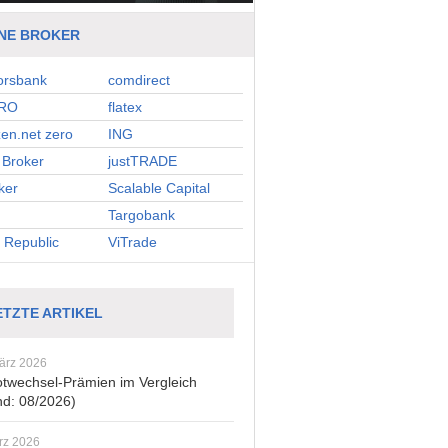
NE BROKER
orsbank
comdirect
RO
flatex
zen.net zero
ING
Broker
justTRADE
ker
Scalable Capital
Targobank
 Republic
ViTrade
ETZTE ARTIKEL
ärz 2026
twechsel-Prämien im Vergleich
nd: 08/2026)
rz 2026