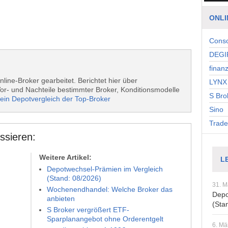
ONLI
Cons
DEGI
finan
nline-Broker gearbeitet. Berichtet hier über
LYNX 
r- und Nachteile bestimmter Broker, Konditionsmodelle
S Bro
ein Depotvergleich der Top-Broker
Sino
Trade
ssieren:
Weitere Artikel:
L
Depotwechsel-Prämien im Vergleich
(Stand: 08/2026)
31. M
Wochenendhandel: Welche Broker das
Depo
anbieten
(Sta
S Broker vergrößert ETF-
Sparplanangebot ohne Orderentgelt
6. Mä