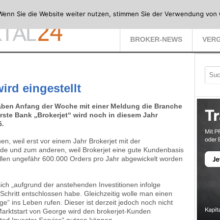
Wenn Sie die Website weiter nutzen, stimmen Sie der Verwendung von 
BROKER-NEWS
VERG
ird eingestellt
aben Anfang der Woche mit einer Meldung die Branche
Erste Bank „Brokerjet“ wird noch in diesem Jahr
5.
n, weil erst vor einem Jahr Brokerjet mit der
rde und zum anderen, weil Brokerjet eine gute Kundenbasis
llen ungefähr 600.000 Orders pro Jahr abgewickelt worden
ich „aufgrund der anstehenden Investitionen infolge
chritt entschlossen habe. Gleichzeitig wolle man einen
 ins Leben rufen. Dieser ist derzeit jedoch noch nicht
Marktstart von George wird den brokerjet-Kunden
cted Investor Service“ nutzen können.