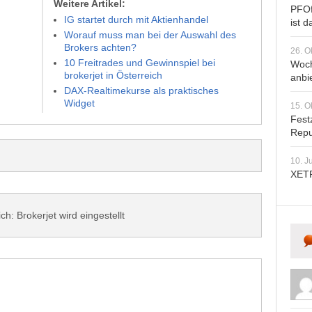
Weitere Artikel:
PFOf
IG startet durch mit Aktienhandel
ist d
Worauf muss man bei der Auswahl des
Brokers achten?
26. O
10 Freitrades und Gewinnspiel bei
Woch
brokerjet in Österreich
anbi
DAX-Realtimekurse als praktisches
Widget
15. O
Fest
Repu
10. J
XETR
ch: Brokerjet wird eingestellt