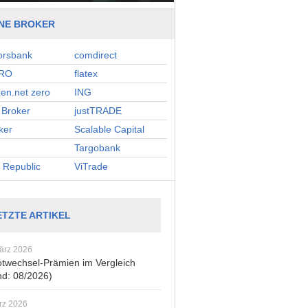
NE BROKER
orsbank
comdirect
RO
flatex
zen.net zero
ING
Broker
justTRADE
ker
Scalable Capital
Targobank
 Republic
ViTrade
ETZTE ARTIKEL
ärz 2026
twechsel-Prämien im Vergleich
nd: 08/2026)
rz 2026