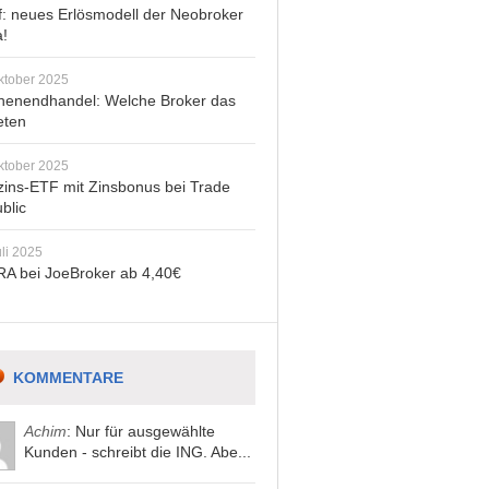
: neues Erlösmodell der Neobroker
a!
ktober 2025
enendhandel: Welche Broker das
eten
ktober 2025
zins-ETF mit Zinsbonus bei Trade
blic
uli 2025
A bei JoeBroker ab 4,40€
KOMMENTARE
Achim
: Nur für ausgewählte
Kunden - schreibt die ING. Abe...