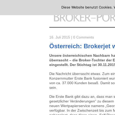
Diese Website benutzt Cookies. 
16. Juli 2015 |
0 Comments
Österreich: Brokerjet w
Unsere österreichischen Nachbarn h
überrascht – die Broker-Tochter der 
eingestellt. Der Stichtag ist 30.11.201
Die Nachricht überrascht etwas. Zum eine
Konzernmutter Erste Bank fusioniert wu
von ca. 37.000 Kunden besaß. Damit so
sein.
Die Erste Bank gibt dazu an, dass man s
gesetzlicher Veränderungen“ zu diesem S
neuen Wertpapierservice namens „George“
verfügbar. In der Zwischenzeit bis zum 
nahegelegt, dass diese einen „Self Dire