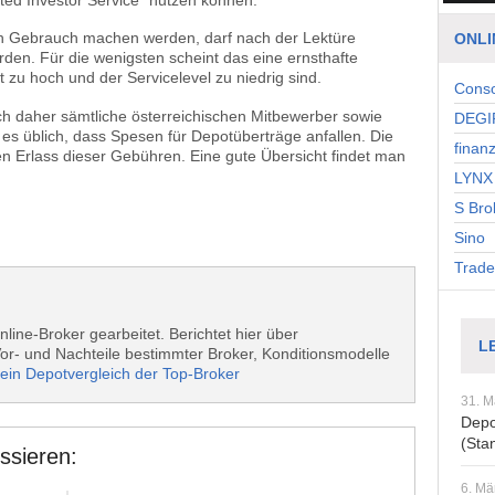
ch Gebrauch machen werden, darf nach der Lektüre
ONLI
rden. Für die wenigsten scheint das eine ernsthafte
t zu hoch und der Servicelevel zu niedrig sind.
Cons
h daher sämtliche österreichischen Mitbewerber sowie
DEGI
 es üblich, dass Spesen für Depotüberträge anfallen. Die
finan
n Erlass dieser Gebühren. Eine gute Übersicht findet man
LYNX 
S Bro
Sino
Trade
nline-Broker gearbeitet. Berichtet hier über
L
r- und Nachteile bestimmter Broker, Konditionsmodelle
ein Depotvergleich der Top-Broker
31. M
Depo
(Sta
ssieren:
6. Mä